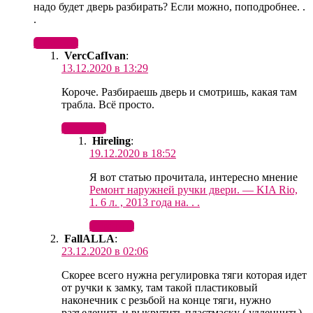
надо будет дверь разбирать? Если можно, поподробнее. .
.
Ответить
VercCafIvan
:
13.12.2020 в 13:29
Короче. Разбираешь дверь и смотришь, какая там
трабла. Всё просто.
Ответить
Hireling
:
19.12.2020 в 18:52
Я вот статью прочитала, интересно мнение
Ремонт наружней ручки двери. — KIA Rio,
1. 6 л. , 2013 года на. . .
Ответить
FallALLA
:
23.12.2020 в 02:06
Скорее всего нужна регулировка тяги которая идет
от ручки к замку, там такой пластиковый
наконечник с резьбой на конце тяги, нужно
разъеденить и выкрутить пластмаску ( удленнить)