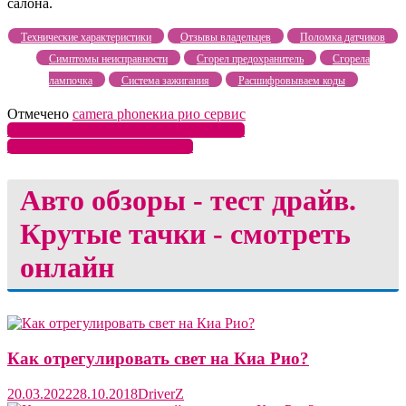
салона.
Технические характеристики
Отзывы владельцев
Поломка датчиков
Симптомы неисправности
Сгорел предохранитель
Сгорела
лампочка
Система зажигания
Расшифровываем коды
Отмечено
camera phone
киа рио сервис
Навигация
Как снять переднюю стойку Киа Рио?
Как завести Киа Рио в мороз?
по
Авто обзоры - тест драйв.
записям
Крутые тачки - смотреть
онлайн
Как отрегулировать свет на Киа Рио?
20.03.2022
28.10.2018
DriverZ