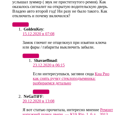
услышал зуммер ( звук не пристегнутого ремня). Как
оказалось сигналит на открытую водительскую дверь.
Владею авто второй год! Ни разу не было такого. Как
отключить и почему включился?
Ответить
GoldenKey
:
15.12.2020 в 07:08
Замок глючит не отщелкнул при изьятии ключа
или фары / габариты выключить забыли.
Ответить
Shavaeffmad
:
23.12.2020 в 06:15
Если интересуешься, загляни сюда
Киа Рио
как снять ручку стеклоподъемника:
разбираемся детально
Ответить
NeGaTiFF
:
20.12.2020 в 13:08
Я вот статью прочитала, интересно мнение
Ремонт
наружней ручки двери. — KIA Rio, 1. 6 л. , 2013